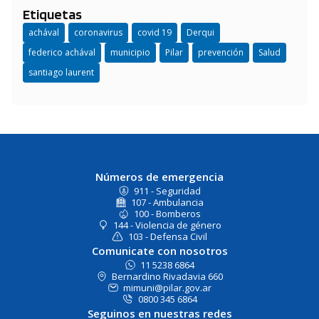
Etiquetas
achával
coronavirus
covid 19
Derqui
federico achával
municipio
Pilar
prevención
Salud
santiago laurent
Números de emergencia
911 - Seguridad
107 - Ambulancia
100 - Bomberos
144 - Violencia de género
103 - Defensa Civil
Comunicate con nosotros
11 5238 6864
Bernardino Rivadavia 660
mimuni@pilar.gov.ar
0800 345 6864
Seguinos en nuestras redes