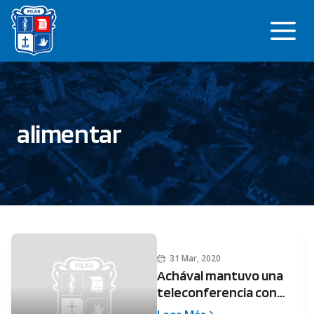
Saltar
Me
al
contenido
alimentar
31 Mar, 2020
Achával mantuvo una
teleconferencia con
Alberto Fernández y los