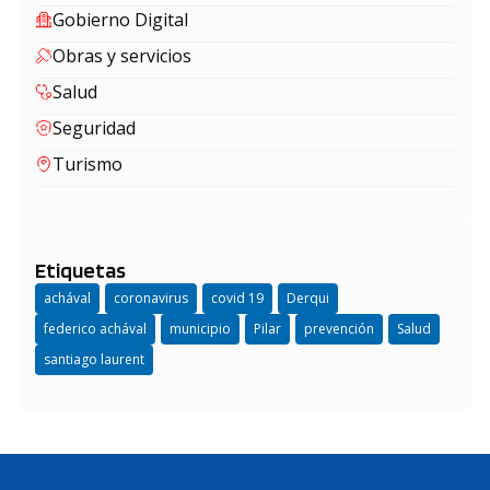
Gobierno Digital
Obras y servicios
Salud
Seguridad
Turismo
Etiquetas
achával
coronavirus
covid 19
Derqui
federico achával
municipio
Pilar
prevención
Salud
santiago laurent