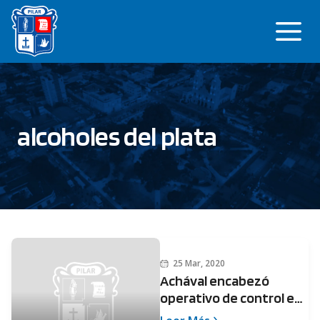
Saltar
Me
al
contenido
alcoholes del plata
25 Mar, 2020
Achával encabezó
operativo de control en
fábrica de alcohol: “No es