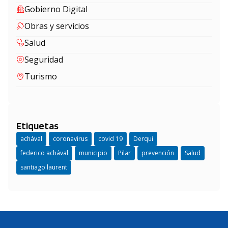
Gobierno Digital
Obras y servicios
Salud
Seguridad
Turismo
Etiquetas
achával
coronavirus
covid 19
Derqui
federico achával
municipio
Pilar
prevención
Salud
santiago laurent