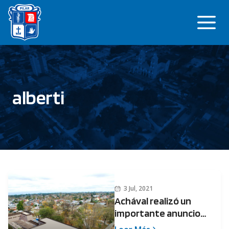
Saltar
Me
al
contenido
alberti
3 Jul, 2021
Achával realizó un
importante anuncio
para los vecinos de