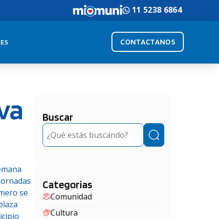
11 5238 6864
CONTACTANOS
ES
eva
Buscar
Buscar
semana
 jornadas
Categorias
rimero se
Comunidad
plaza
Cultura
icipio