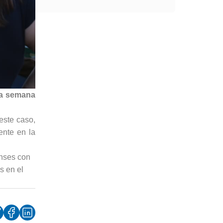
la semana
 este caso,
ente en la
enses con
s en el