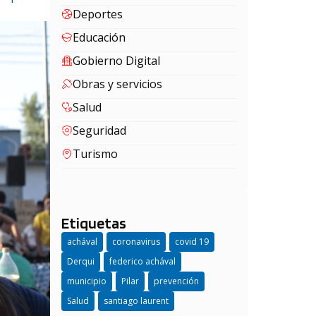
Deportes
Educación
Gobierno Digital
Obras y servicios
Salud
Seguridad
Turismo
Etiquetas
achával
coronavirus
covid 19
Derqui
federico achával
municipio
Pilar
prevención
Salud
santiago laurent