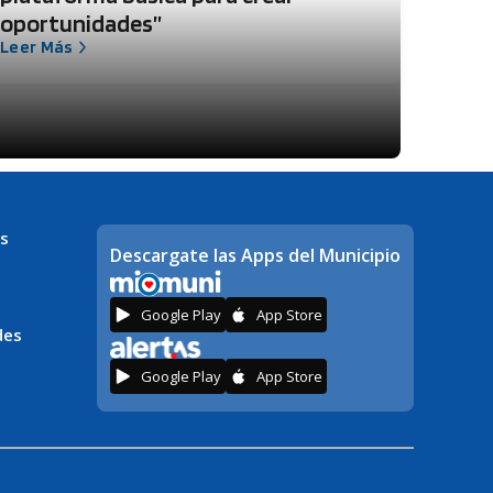
oportunidades”
Leer Más
s
Descargate las Apps del Municipio
Google Play
App Store
des
Google Play
App Store