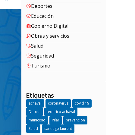
Deportes
Educación
Gobierno Digital
Obras y servicios
Salud
Seguridad
Turismo
Etiquetas
achával
coronavirus
covid 19
Derqui
federico achával
municipio
Pilar
prevención
Salud
santiago laurent