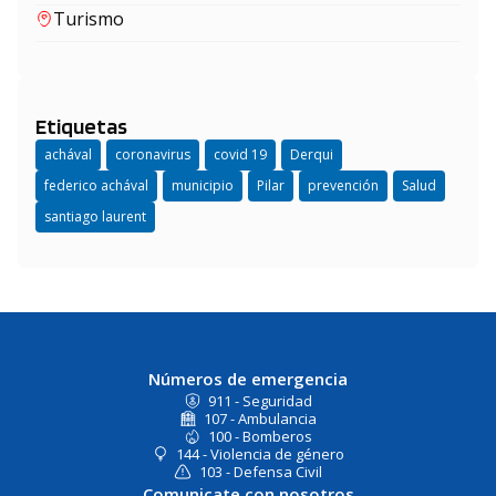
Turismo
Etiquetas
achával
coronavirus
covid 19
Derqui
federico achával
municipio
Pilar
prevención
Salud
santiago laurent
Números de emergencia
911 - Seguridad
107 - Ambulancia
100 - Bomberos
144 - Violencia de género
103 - Defensa Civil
Comunicate con nosotros