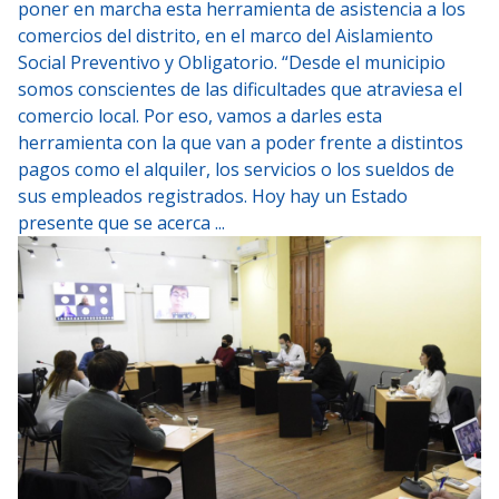
poner en marcha esta herramienta de asistencia a los
comercios del distrito, en el marco del Aislamiento
Social Preventivo y Obligatorio. “Desde el municipio
somos conscientes de las dificultades que atraviesa el
comercio local. Por eso, vamos a darles esta
herramienta con la que van a poder frente a distintos
pagos como el alquiler, los servicios o los sueldos de
sus empleados registrados. Hoy hay un Estado
presente que se acerca ...