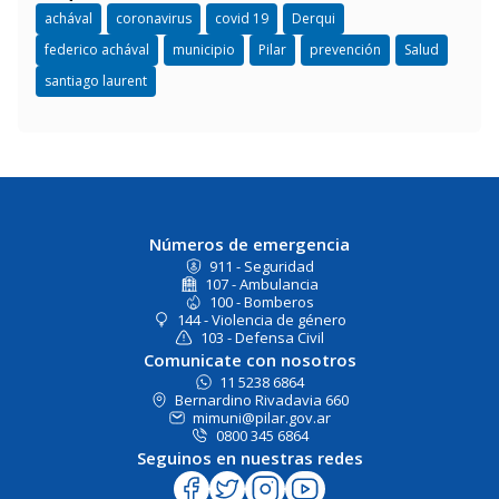
achával
coronavirus
covid 19
Derqui
federico achával
municipio
Pilar
prevención
Salud
santiago laurent
Números de emergencia
911 - Seguridad
107 - Ambulancia
100 - Bomberos
144 - Violencia de género
103 - Defensa Civil
Comunicate con nosotros
11 5238 6864
Bernardino Rivadavia 660
mimuni@pilar.gov.ar
0800 345 6864
Seguinos en nuestras redes