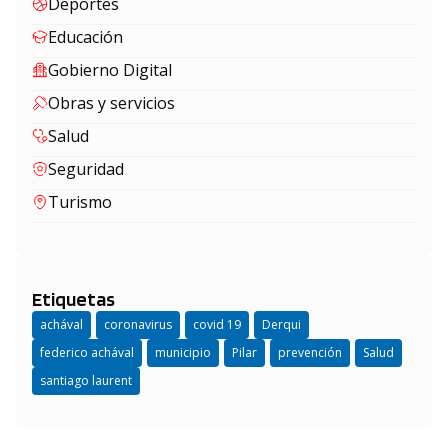
Deportes
Educación
Gobierno Digital
Obras y servicios
Salud
Seguridad
Turismo
Etiquetas
achával
coronavirus
covid 19
Derqui
federico achával
municipio
Pilar
prevención
Salud
santiago laurent