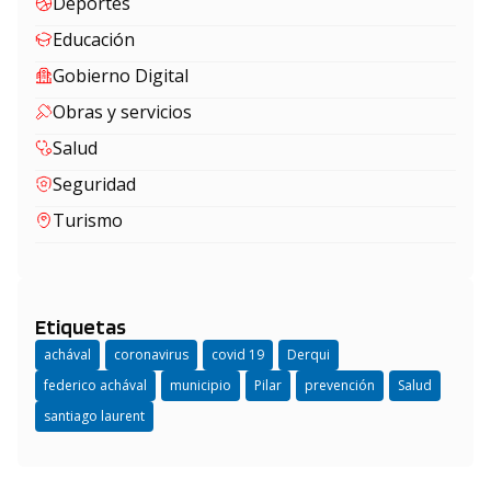
Deportes
Educación
Gobierno Digital
Obras y servicios
Salud
Seguridad
Turismo
Etiquetas
achával
coronavirus
covid 19
Derqui
federico achával
municipio
Pilar
prevención
Salud
santiago laurent