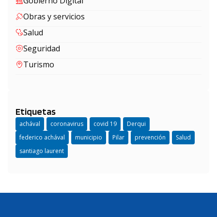
Gobierno Digital
Obras y servicios
Salud
Seguridad
Turismo
Etiquetas
achával
coronavirus
covid 19
Derqui
federico achával
municipio
Pilar
prevención
Salud
santiago laurent