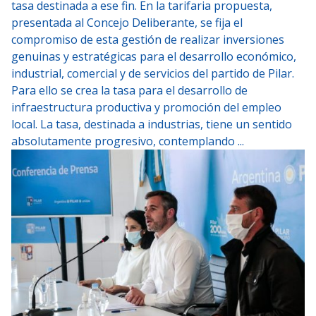
tasa destinada a ese fin. En la tarifaria propuesta,
presentada al Concejo Deliberante, se fija el
compromiso de esta gestión de realizar inversiones
genuinas y estratégicas para el desarrollo económico,
industrial, comercial y de servicios del partido de Pilar.
Para ello se crea la tasa para el desarrollo de
infraestructura productiva y promoción del empleo
local. La tasa, destinada a industrias, tiene un sentido
absolutamente progresivo, contemplando ...