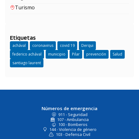
Turismo
Etiquetas
achával
coronavirus
covid 19
Derqui
federico achával
municipio
Pilar
prevención
Salud
santiago laurent
Números de emergencia
911 - Seguridad
107 - Ambulancia
100 - Bomberos
144 - Violencia de género
103 - Defensa Civil