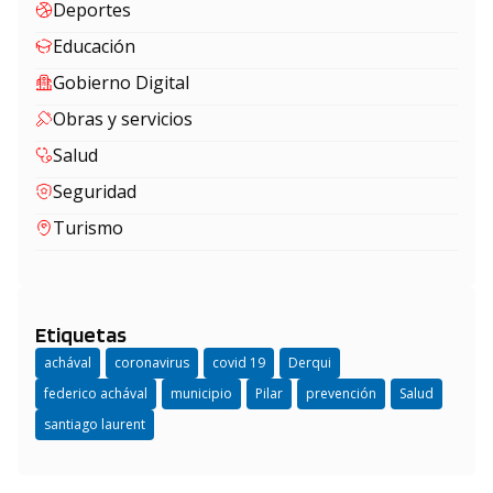
Deportes
Educación
Gobierno Digital
Obras y servicios
Salud
Seguridad
Turismo
Etiquetas
achával
coronavirus
covid 19
Derqui
federico achával
municipio
Pilar
prevención
Salud
santiago laurent