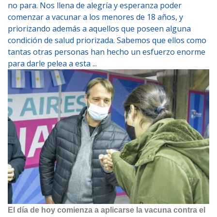
no para. Nos llena de alegría y esperanza poder
comenzar a vacunar a los menores de 18 años, y
priorizando además a aquellos que poseen alguna
condición de salud priorizada. Sabemos que ellos como
tantas otras personas han hecho un esfuerzo enorme
para darle pelea a esta ...
El día de hoy comienza a aplicarse la vacuna contra el