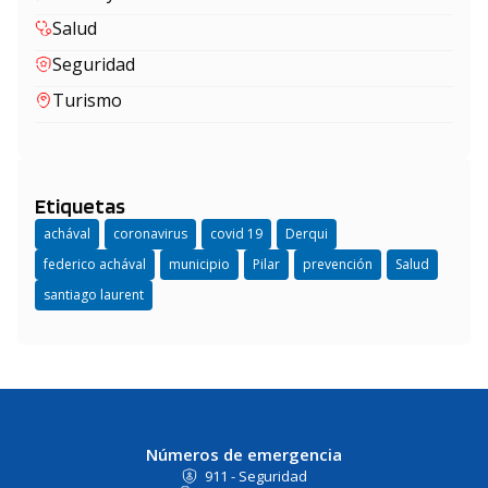
Salud
Seguridad
Turismo
Etiquetas
achával
coronavirus
covid 19
Derqui
federico achával
municipio
Pilar
prevención
Salud
santiago laurent
Números de emergencia
911 - Seguridad