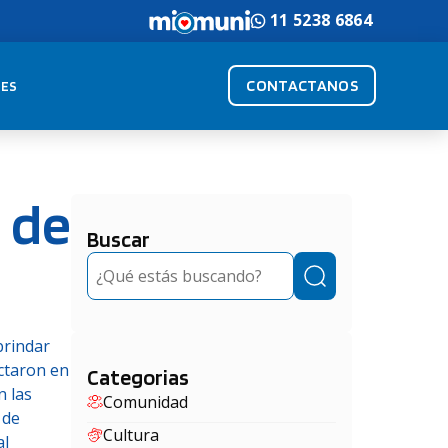
11 5238 6864
CONTACTANOS
ES
 de
Buscar
Buscar
brindar
ictaron en
Categorias
n las
Comunidad
 de
Cultura
al