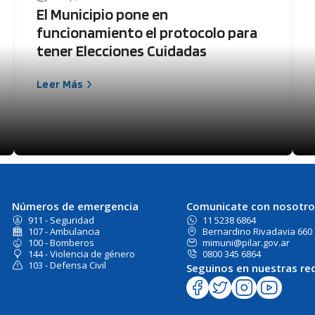
El Municipio pone en
funcionamiento el protocolo para
tener Elecciones Cuidadas
Leer Más
Números de emergencia
Comunicate con nosotro
911 - Seguridad
11 5238 6864
107 - Ambulancia
Bernardino Rivadavia 660
100 - Bomberos
mimuni@pilar.gov.ar
144 - Violencia de género
0800 345 6864
103 - Defensa Civil
Seguinos en nuestras re