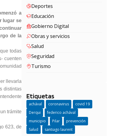
Deportes
comenzó a
Educación
 lugar se
Gobierno Digital
continuar
Obras y servicios
rgo de la
Salud
 que todas
Seguridad
s- cuenten
Turismo
 comunidad
r llevarla
s distintas
Etiquetas
Intendente
achával
coronavirus
covid 19
un trámite
Derqui
federico achával
municipio
Pilar
prevención
go 623, de
Salud
santiago laurent