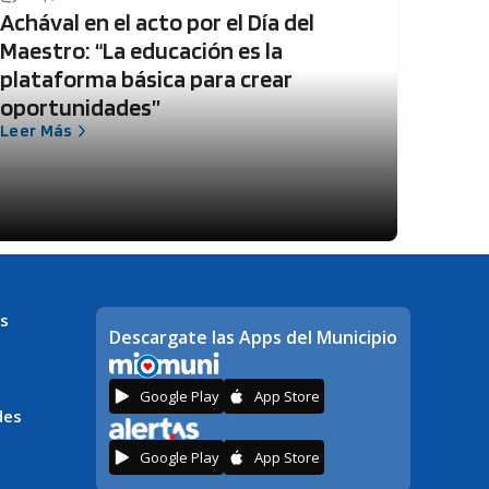
Achával en el acto por el Día del
Maestro: “La educación es la
plataforma básica para crear
oportunidades”
Leer Más
s
Descargate las Apps del Municipio
Google Play
App Store
des
Google Play
App Store