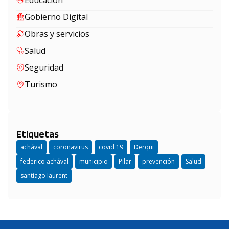
Educación
Gobierno Digital
Obras y servicios
Salud
Seguridad
Turismo
Etiquetas
achával
coronavirus
covid 19
Derqui
federico achával
municipio
Pilar
prevención
Salud
santiago laurent