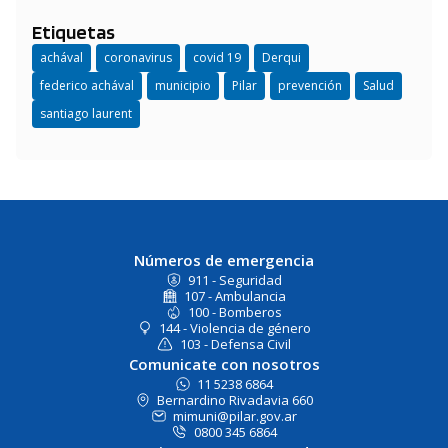
Etiquetas
achával
coronavirus
covid 19
Derqui
federico achával
municipio
Pilar
prevención
Salud
santiago laurent
Números de emergencia
911 - Seguridad
107 - Ambulancia
100 - Bomberos
144 - Violencia de género
103 - Defensa Civil
Comunicate con nosotros
11 5238 6864
Bernardino Rivadavia 660
mimuni@pilar.gov.ar
0800 345 6864