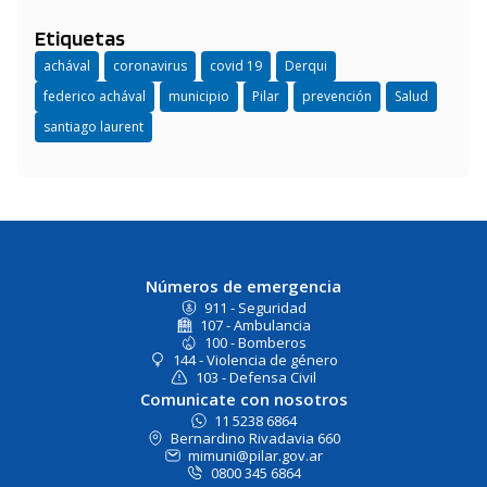
Etiquetas
achával
coronavirus
covid 19
Derqui
federico achával
municipio
Pilar
prevención
Salud
santiago laurent
Números de emergencia
911 - Seguridad
107 - Ambulancia
100 - Bomberos
144 - Violencia de género
103 - Defensa Civil
Comunicate con nosotros
11 5238 6864
Bernardino Rivadavia 660
mimuni@pilar.gov.ar
0800 345 6864