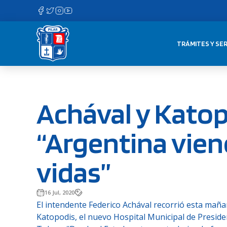
Saltar
al
contenido
TRÁMITES Y SER
Achával y Katop
“Argentina vien
vidas”
16 Jul, 2020
El intendente Federico Achával recorrió esta mañan
Katopodis, el nuevo Hospital Municipal de Presiden