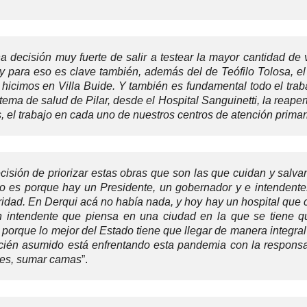
a decisión muy fuerte de salir a testear la mayor cantidad de
 y para eso es clave también, además del de Teófilo Tolosa, e
hicimos en Villa Buide. Y también es fundamental todo el trab
stema de salud de Pilar, desde el Hospital Sanguinetti, la reaper
s, el trabajo en cada uno de nuestros centros de atención primar
isión de priorizar estas obras que son las que cuidan y salva
eso es porque hay un Presidente, un gobernador y e intendent
ridad. En Derqui acá no había nada, y hoy hay un hospital que 
n intendente que piensa en una ciudad en la que se tiene qu
, porque lo mejor del Estado tiene que llegar de manera integra
recién asumido está enfrentando esta pandemia con la responsa
ores, sumar camas
”.