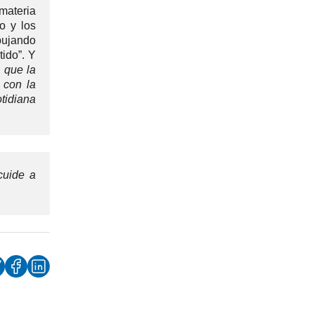
materia
o y los
mpujando
ido”. Y
 que la
 con la
otidiana
cuide a