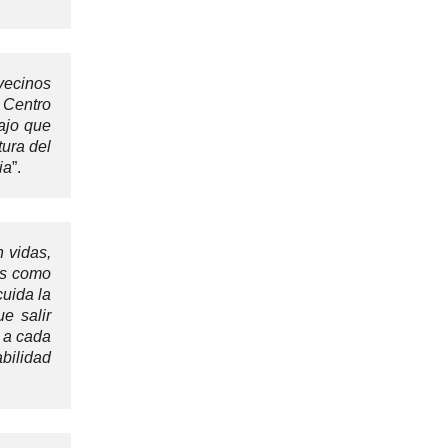
 vecinos
l Centro
ajo que
tura del
ia
”.
n vidas,
es como
cuida la
e salir
l a cada
bilidad