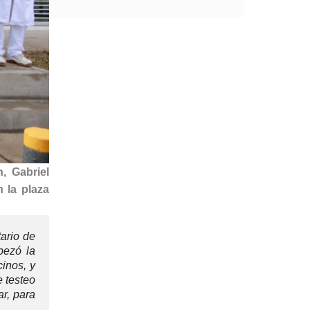
, Gabriel
 la plaza
tario de
pezó la
inos, y
e testeo
ar, para