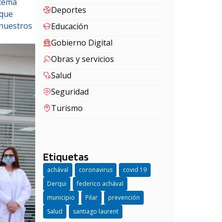
stema
Deportes
 que
nuestros
Educación
Gobierno Digital
Obras y servicios
Salud
Seguridad
Turismo
Etiquetas
achával
coronavirus
covid 19
Derqui
federico achával
municipio
Pilar
prevención
Salud
santiago laurent