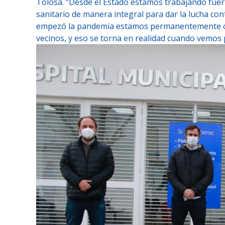
Tolosa. “Desde el Estado estamos trabajando fuert
sanitario de manera integral para dar la lucha cont
empezó la pandemia estamos permanentemente co
vecinos, y eso se torna en realidad cuando vemos p