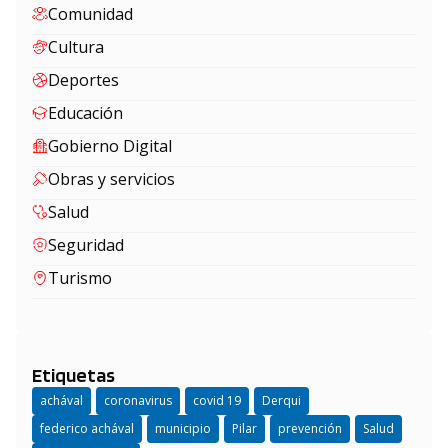
Comunidad
Cultura
Deportes
Educación
Gobierno Digital
Obras y servicios
Salud
Seguridad
Turismo
Etiquetas
achával
coronavirus
covid 19
Derqui
federico achával
municipio
Pilar
prevención
Salud