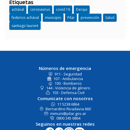
Etiquetas
achával
coronavirus
covid 19
Derqui
federico achával
municipio
Pilar
prevención
Salud
santiago laurent
Números de emergencia
911 - Seguridad
107 - Ambulancia
100 - Bomberos
144 - Violencia de género
103 - Defensa Civil
Comunicate con nosotros
11 5238 6864
Bernardino Rivadavia 660
mimuni@pilar.gov.ar
0800 345 6864
Seguinos en nuestras redes