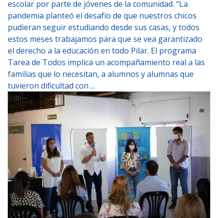
escolar por parte de jóvenes de la comunidad. “La
pandemia planteó el desafío de que nuestros chicos
pudieran seguir estudiando desde sus casas, y todos
estos meses trabajamos para que se vea garantizado
el derecho a la educación en todo Pilar. El programa
Tarea de Todos implica un acompañamiento real a las
familias que lo necesitan, a alumnos y alumnas que
tuvieron dificultad con ...