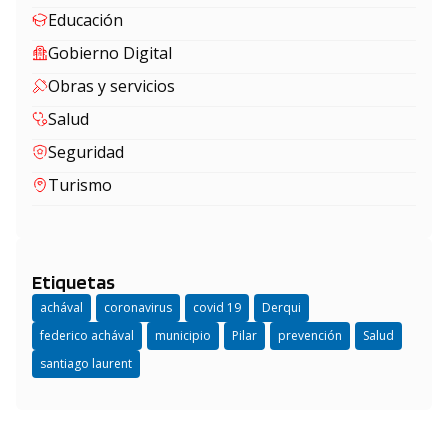
Educación
Gobierno Digital
Obras y servicios
Salud
Seguridad
Turismo
Etiquetas
achával
coronavirus
covid 19
Derqui
federico achával
municipio
Pilar
prevención
Salud
santiago laurent