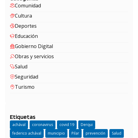
Comunidad
Cultura
Deportes
Educación
Gobierno Digital
Obras y servicios
Salud
Seguridad
Turismo
Etiquetas
achával
coronavirus
covid 19
Derqui
federico achával
municipio
Pilar
prevención
Salud