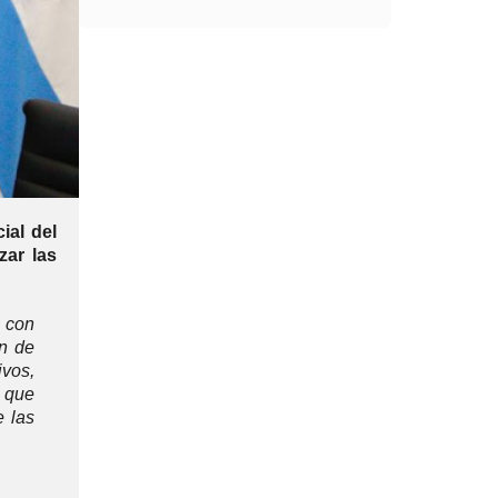
ial del
zar las
 con
ón de
ivos,
a que
e las