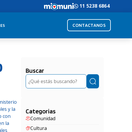
11 5238 6864
CONTACTANOS
ES
o
Buscar
Buscar
nisterio
les y la
Categorias
o con
Comunidad
en la
Cultura
ales