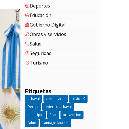
Deportes
Educación
Gobierno Digital
Obras y servicios
Salud
Seguridad
Turismo
Etiquetas
achával
coronavirus
covid 19
Derqui
federico achával
municipio
Pilar
prevención
Salud
santiago laurent