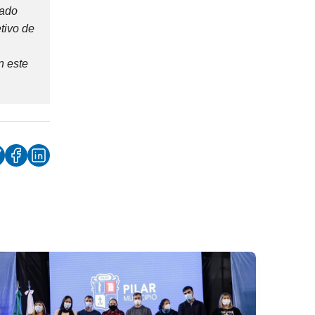
lado
etivo de
n este