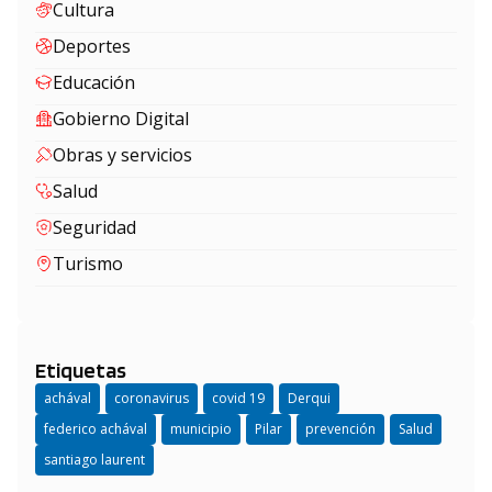
Cultura
Deportes
Educación
Gobierno Digital
Obras y servicios
Salud
Seguridad
Turismo
Etiquetas
achával
coronavirus
covid 19
Derqui
federico achával
municipio
Pilar
prevención
Salud
santiago laurent