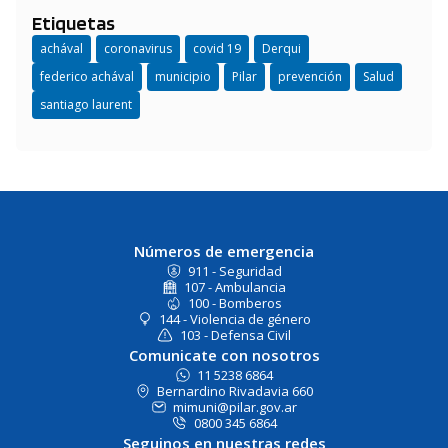
Etiquetas
achával
coronavirus
covid 19
Derqui
federico achával
municipio
Pilar
prevención
Salud
santiago laurent
Números de emergencia
911 - Seguridad
107 - Ambulancia
100 - Bomberos
144 - Violencia de género
103 - Defensa Civil
Comunicate con nosotros
11 5238 6864
Bernardino Rivadavia 660
mimuni@pilar.gov.ar
0800 345 6864
Seguinos en nuestras redes