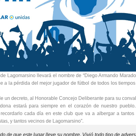
ad de Lagomarsino llevará el nombre de “Diego Armando Maradon
 a la pérdida del mejor jugador de fútbol de todos los tiempo
de un decreto, al Honorable Concejo Deliberante para su conval
radona estará para siempre en el corazón de nuestro pueblo
 recordarlo cada día en este club que va a albergar a tantos
istas, y tantos vecinos de Lagomarsino”.
do de que este lugar lleve su nombre. Vivió todo tipo de adver