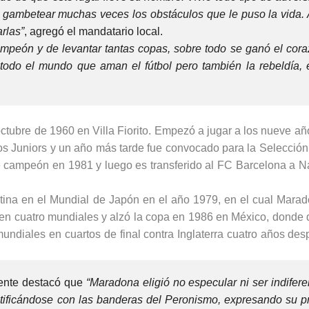
 gambetear muchas veces los obstáculos que le puso la vida. 
arlas”
, agregó el mandatario local.
peón y de levantar tantas copas, sobre todo se ganó el cora
todo el mundo que aman el fútbol pero también la rebeldía, 
.
tubre de 1960 en Villa Fiorito. Empezó a jugar a los nueve añ
nos Juniors y un año más tarde fue convocado para la Selección
e campeón en 1981 y luego es transferido al FC Barcelona a N
ntina en el Mundial de Japón en el año 1979, en el cual Marad
ó en cuatro mundiales y alzó la copa en 1986 en México, donde
mundiales en cuartos de final contra Inglaterra cuatro años des
ndente destacó que
“Maradona eligió no especular ni ser indifere
ntificándose con las banderas del Peronismo, expresando su p