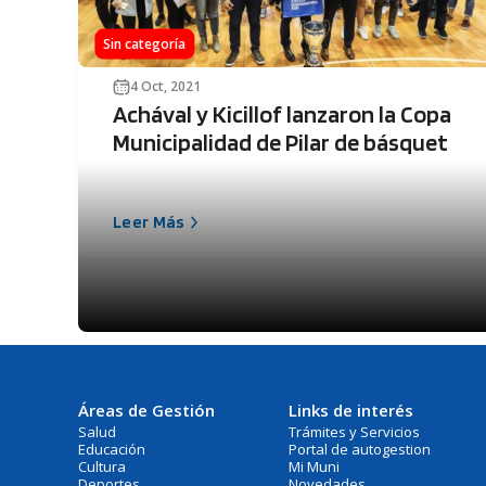
Sin categoría
4 Oct, 2021
Achával y Kicillof lanzaron la Copa
Municipalidad de Pilar de básquet
Leer Más
Áreas de Gestión
Links de interés
Salud
Trámites y Servicios
Educación
Portal de autogestion
Cultura
Mi Muni
Deportes
Novedades