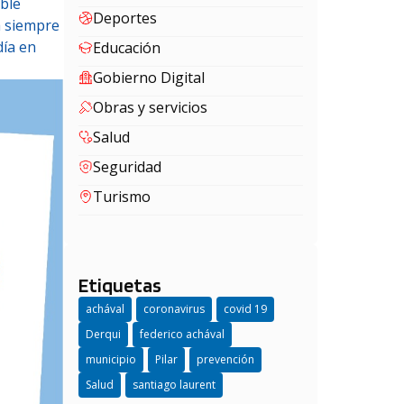
able
Deportes
a siempre
día en
Educación
Gobierno Digital
Obras y servicios
Salud
Seguridad
Turismo
Etiquetas
achával
coronavirus
covid 19
Derqui
federico achával
municipio
Pilar
prevención
Salud
santiago laurent