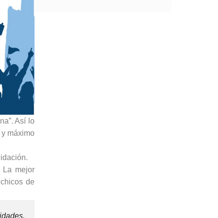
a”. Así lo
s y máximo
idación.
. La mejor
 chicos de
sidades.