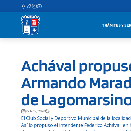
Saltar
al
contenido
TRÁMITES Y SER
Achával propus
Armando Marado
de Lagomarsin
27 Nov, 2020
El Club Social y Deportivo Municipal de la local
Así lo propuso el intendente Federico Achával, en 