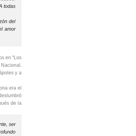
A todas
zón del
el amor
os en “Los
 Nacional.
ápoles y a
ona era el
 deslumbró
pués de la
nte, ser
rofundo