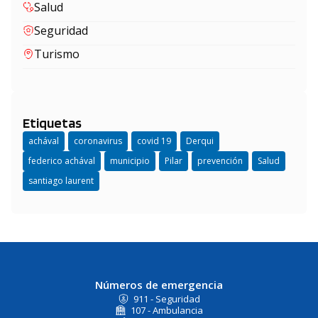
Salud
Seguridad
Turismo
Etiquetas
achával
coronavirus
covid 19
Derqui
federico achával
municipio
Pilar
prevención
Salud
santiago laurent
Números de emergencia
911 - Seguridad
107 - Ambulancia