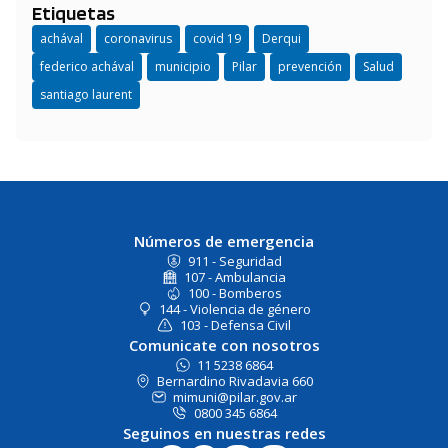
Etiquetas
achával
coronavirus
covid 19
Derqui
federico achával
municipio
Pilar
prevención
Salud
santiago laurent
Números de emergencia
911 - Seguridad
107 - Ambulancia
100 - Bomberos
144 - Violencia de género
103 - Defensa Civil
Comunicate con nosotros
11 5238 6864
Bernardino Rivadavia 660
mimuni@pilar.gov.ar
0800 345 6864
Seguinos en nuestras redes