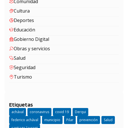
Comunidad
Cultura
Deportes
Educación
Gobierno Digital
Obras y servicios
Salud
Seguridad
Turismo
Etiquetas
achával
coronavirus
covid 19
Derqui
federico achával
municipio
Pilar
prevención
Salud
santiago laurent