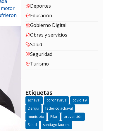
rada
Deportes
l motor
ufrieron
Educación
Gobierno Digital
Obras y servicios
Salud
Seguridad
Turismo
Etiquetas
achával
coronavirus
covid 19
Derqui
federico achával
municipio
Pilar
prevención
Salud
santiago laurent