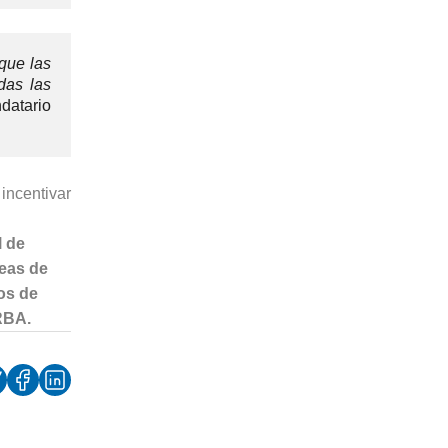
que las
das las
datario
incentivar
l de
neas de
ios de
RBA.