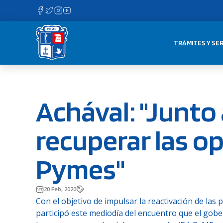
Saltar
al
contenido
TRÁMITES Y SER
Achával: "Junto 
recuperar las o
Pymes"
20 Feb, 2020
Con el objetivo de impulsar la reactivación de la
participó este mediodía del encuentro que el gobe