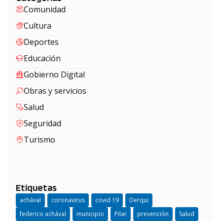
Comunidad
Cultura
Deportes
Educación
Gobierno Digital
Obras y servicios
Salud
Seguridad
Turismo
Etiquetas
achával
coronavirus
covid 19
Derqui
federico achával
municipio
Pilar
prevención
Salud