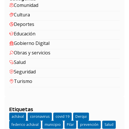
Comunidad
Cultura
Deportes
Educación
Gobierno Digital
Obras y servicios
Salud
Seguridad
Turismo
Etiquetas
achával
coronavirus
covid 19
Derqui
federico achával
municipio
Pilar
prevención
Salud