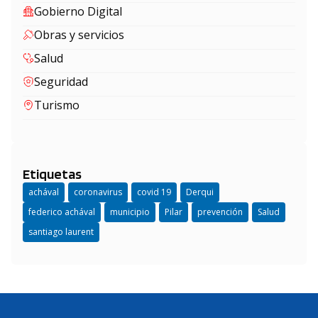
Gobierno Digital
Obras y servicios
Salud
Seguridad
Turismo
Etiquetas
achával
coronavirus
covid 19
Derqui
federico achával
municipio
Pilar
prevención
Salud
santiago laurent