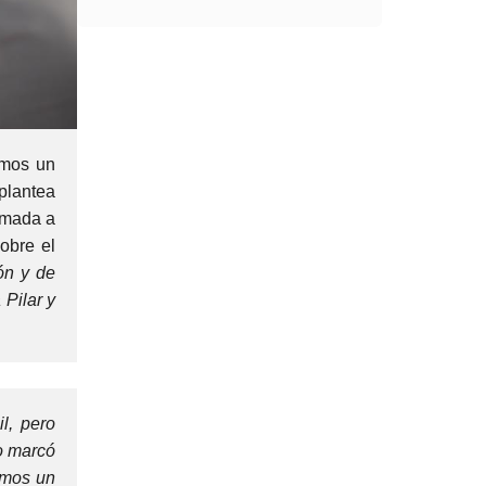
omos un
 plantea
amada a
obre el
ón y de
 Pilar y
l, pero
so marcó
amos un