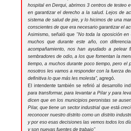
hospital en Derqui, abrimos 3 centros de testeo 
en garantizar el derecho a la salud. Lejos de 
sistema de salud de pie, y lo hicimos de una ma
conscientes de que era necesario garantizar el ac
Asimismo, señaló que
"No toda la oposición en 
muchos que durante este año, con diferencias 
acompañamiento, nos han ayudado a pelear fre
sembradores de odio, a los que fomentan la men
tiempo, a muchos durante poco tiempo, pero el p
nosotros les vamos a responder con la fuerza d
definitiva lo que más les molesta”
, agregó.
El intendente también se refirió al desarrollo ind
para transformar, para levantar a Pilar y para l
dicen que en los municipios peronistas se ausent
Pilar, que tiene un sector industrial que está cre
reconocer nuestro distrito como un distrito indust
y por eso esas decisiones las vemos todos los día
y son nuevas fuentes de trabajo"