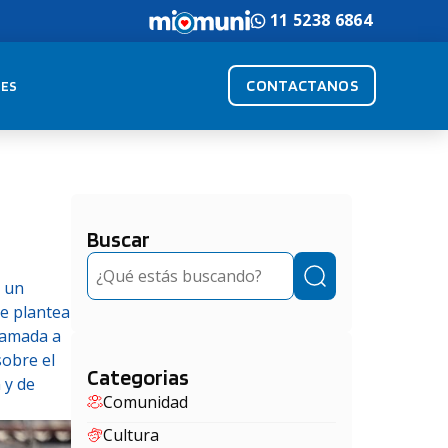
11 5238 6864
CONTACTANOS
ES
Buscar
Buscar
s un
ue plantea
lamada a
obre el
Categorias
 y de
Comunidad
Cultura