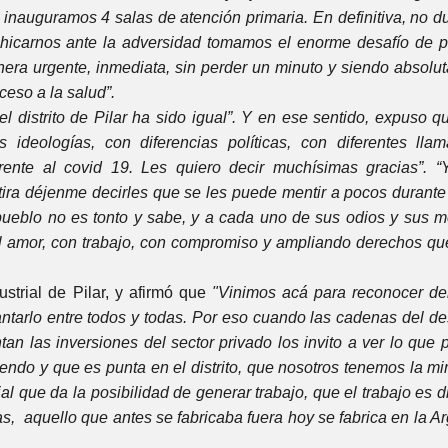
e inauguramos 4 salas de atención primaria. En definitiva, no
achicarnos ante la adversidad tomamos el enorme desafío de p
nera urgente, inmediata, sin perder un minuto y siendo absolu
ceso a la salud”.
el distrito de Pilar ha sido igual”. Y en ese sentido, expuso 
ideologías, con diferencias políticas, con diferentes lla
nte al covid 19. Les quiero decir muchísimas gracias”. “
tira déjenme decirles que se les puede mentir a pocos durant
ueblo no es tonto y sabe, y a cada uno de sus odios y sus me
el amor, con trabajo, con compromiso y ampliando derechos qu
ustrial de Pilar, y afirmó que
"Vinimos acá para reconocer de
evantarlo entre todos y todas. Por eso cuando las cadenas del 
an las inversiones del sector privado los invito a ver lo que
ciendo y que es punta en el distrito, que nosotros tenemos la m
rial que da la posibilidad de generar trabajo, que el trabajo es 
s, aquello que antes se fabricaba fuera hoy se fabrica en la A