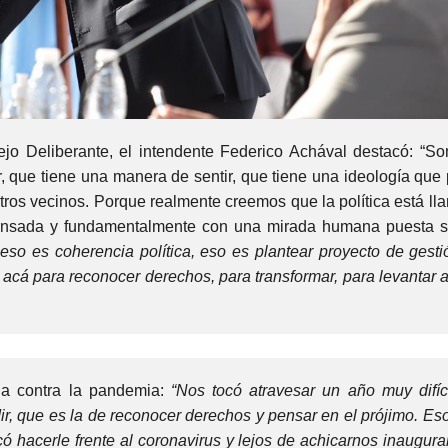
ejo Deliberante, el intendente Federico Achával destacó: “S
, que tiene una manera de sentir, que tiene una ideología que
ros vecinos. Porque realmente creemos que la política está ll
pensada y fundamentalmente con una mirada humana puesta s
 eso es coherencia política, eso es plantear proyecto de gesti
 acá para reconocer derechos, para transformar, para levantar a
cha contra la pandemia:
“Nos tocó atravesar un año muy difíci
dir, que es la de reconocer derechos y pensar en el prójimo. E
ó hacerle frente al coronavirus y lejos de achicarnos inaugur