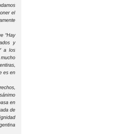
 dudamos
oner el
tamente
que “Hay
mados y
Y a los
e mucho
ntiras,
e es en
rechos,
desánimo
 pasa en
irada de
dignidad
rgentina