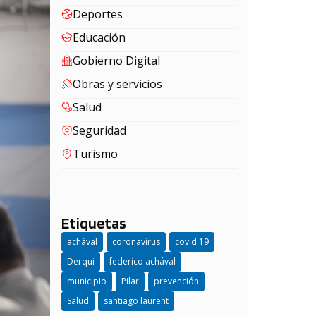
Deportes
Educación
Gobierno Digital
Obras y servicios
Salud
Seguridad
Turismo
Etiquetas
achával
coronavirus
covid 19
Derqui
federico achával
municipio
Pilar
prevención
Salud
santiago laurent