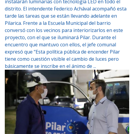
instalarán luminarias con tecnología LED en todo el
distrito. El intendente Federico Achával acompañó esta
tarde las tareas que se están llevando adelante en
Pilarica. Frente a la Escuela Municipal del barrio
conversó con los vecinos para interiorizarlos en este
proyecto, con el que se iluminará Pilar. Durante el
encuentro que mantuvo con ellos, el jefe comunal
expresó que “Esta política pública de encender Pilar
tiene como cuestión visible el cambio de luces pero
básicamente se inscribe en el ánimo de ...