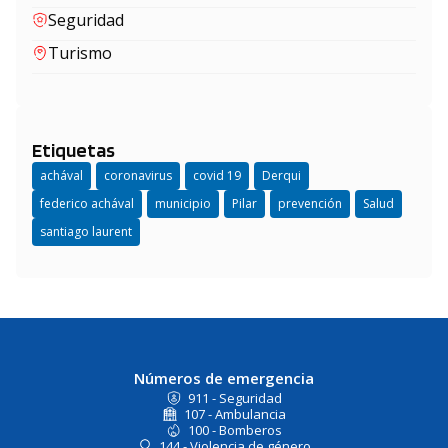
Seguridad
Turismo
Etiquetas
achával
coronavirus
covid 19
Derqui
federico achával
municipio
Pilar
prevención
Salud
santiago laurent
Números de emergencia
911 - Seguridad
107 - Ambulancia
100 - Bomberos
144 - Violencia de género