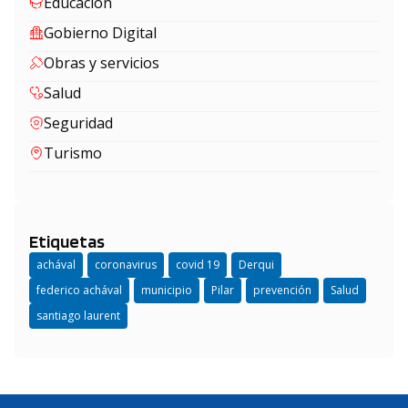
Educación
Gobierno Digital
Obras y servicios
Salud
Seguridad
Turismo
Etiquetas
achával
coronavirus
covid 19
Derqui
federico achával
municipio
Pilar
prevención
Salud
santiago laurent