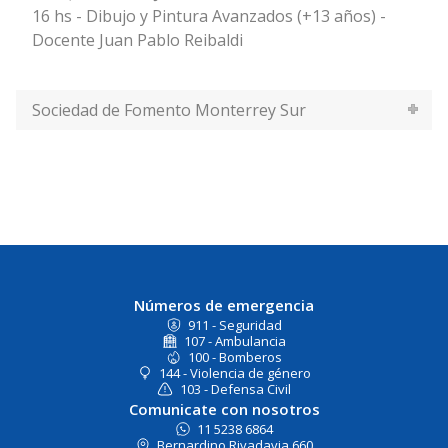
16 hs - Dibujo y Pintura Avanzados (+13 años) -
Docente Juan Pablo Reibaldi
Sociedad de Fomento Monterrey Sur
Números de emergencia
911 - Seguridad
107 - Ambulancia
100 - Bomberos
144 - Violencia de género
103 - Defensa Civil
Comunicate con nosotros
11 5238 6864
Bernardino Rivadavia 660