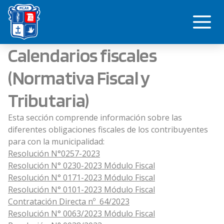
Saltar
Me
al
contenido
Calendarios fiscales
(Normativa Fiscal y
Tributaria)
Esta sección comprende información sobre las
diferentes obligaciones fiscales de los contribuyentes
para con la municipalidad:
Resolución N°0257-2023
Resolución N° 0230-2023 Módulo Fiscal
Resolución N° 0171-2023 Módulo Fiscal
Resolución N° 0101-2023 Módulo Fiscal
Contratación Directa nº 64/2023
Resolución N° 0063/2023 Módulo Fiscal