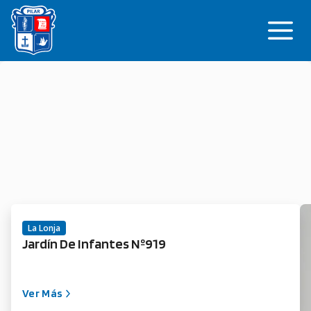
Saltar
Me
al
contenido
La Lonja
Jardín De Infantes Nº919
Ver Más