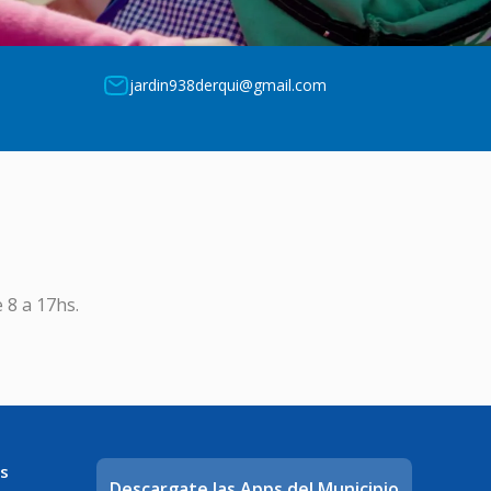
jardin938derqui@gmail.com
 8 a 17hs.
s
Descargate las Apps del Municipio