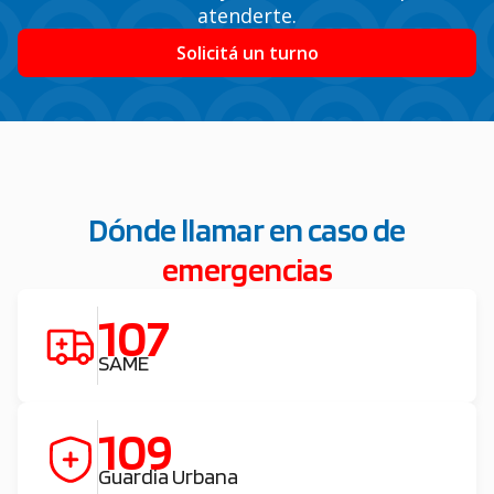
atenderte.
Solicitá un turno
Dónde llamar en caso de
emergencias
107
SAME
109
Guardia Urbana