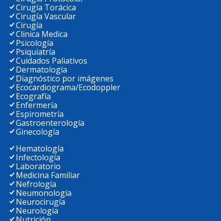
Cirugía Torácica
Cirugía Vascular
Cirugía
Clinica Medica
Psicología
Psiquiatría
Cuidados Paliativos
Dermatología
Diagnóstico por imágenes
Ecocardiograma/Ecodoppler
Ecografía
Enfermería
Espirometría
Gastroenterología
Ginecología
Hematología
Infectología
Laboratorio
Medicina Familiar
Nefrología
Neumonología
Neurocirugía
Neurología
Nutrición