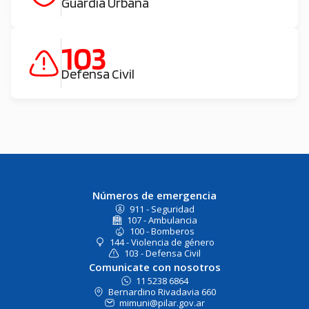
Guardia Urbana
103
Defensa Civil
Números de emergencia
911 - Seguridad
107 - Ambulancia
100 - Bomberos
144 - Violencia de género
103 - Defensa Civil
Comunicate con nosotros
11 5238 6864
Bernardino Rivadavia 660
mimuni@pilar.gov.ar