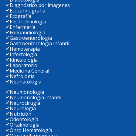
Diagnóstico por imágenes
Ecocardiografía
Ecografía
Electrofisiología
Enfermería
Fonoaudiología
Gastroenterología
Gastroenterología infantil
Hemoterapia
Infectología
Kinesiología
Laboratorio
Medicina General
Nefrología
Neonatología
Neumonología
Neumonología infantil
Neurocirugía
Neurología
Nutrición
Odontología
Oftalmología
Onco Hematología
Otorrinolaringología