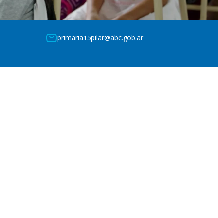
primaria15pilar@abc.gob.ar