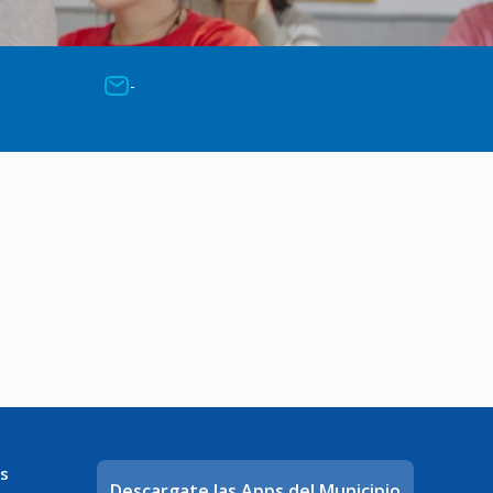
-
s
Descargate las Apps del Municipio