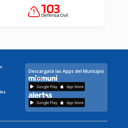
103
Defensa Civil
s
Descargate las Apps del Municipio
Google Play
App Store
des
Google Play
App Store