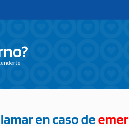
rno?
tenderte.
lamar en caso de
emer