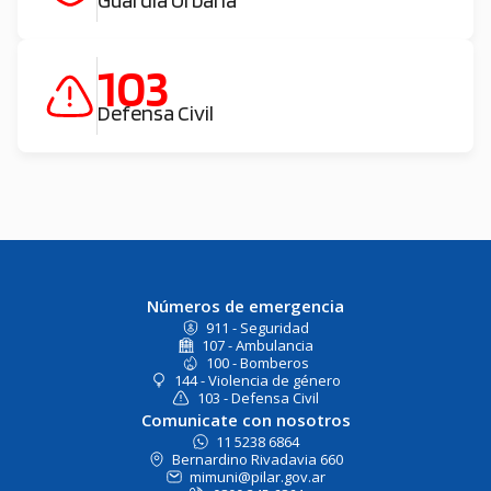
103
Defensa Civil
Números de emergencia
911 - Seguridad
107 - Ambulancia
100 - Bomberos
144 - Violencia de género
103 - Defensa Civil
Comunicate con nosotros
11 5238 6864
Bernardino Rivadavia 660
mimuni@pilar.gov.ar