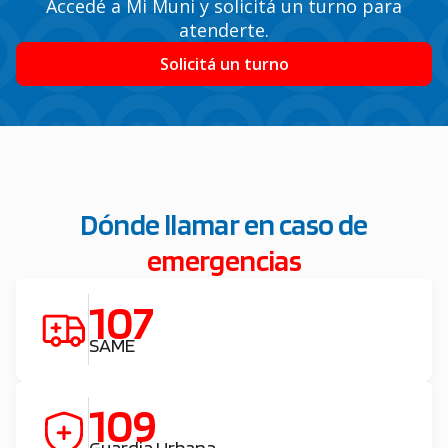
Accedé a Mi Muni y solicitá un turno para
atenderte.
Solicitá un turno
Dónde llamar en caso de
emergencias
107
SAME
109
Guardia Urbana