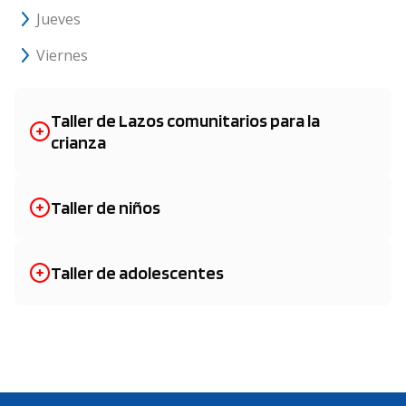
Jueves
Viernes
Taller de Lazos comunitarios para la
crianza
9hs - Club Municipal Lagomarsino (Dirección:
Brasil 5020)
Taller de niños
9hs - Casa de Desarrollo Humano Salas
11hs - Club Municipal Lagomarsino (Dirección:
Brasil 5020)
Taller de adolescentes
11hs - Casa de Desarrollo Humano Salas
13hs - Club Municipal Lagomarsino (Dirección:
Brasil 5020)
13hs - Casa de Desarrollo Humano Salas